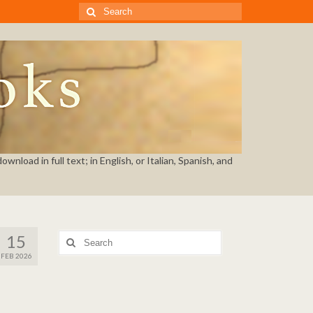
Search
for:
nload in full text; in English, or Italian, Spanish, and
15
Search
for:
FEB 2026