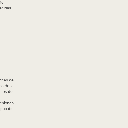
46–
ecidas.
iones de
co de la
ormes de
lesiones
lpes de