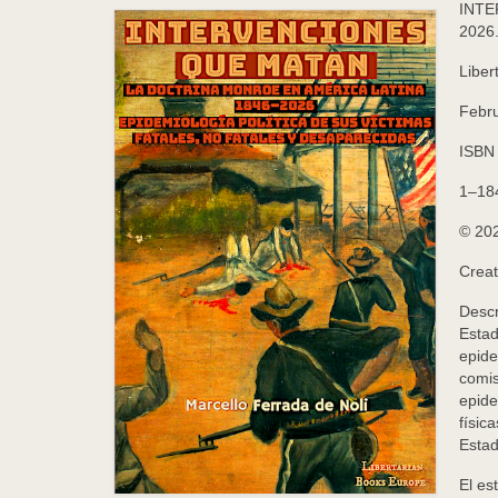
INTE
2026.
Liber
Febr
ISB
1–18
©️ 20
Creat
Descr
Estad
epide
comis
epide
físic
Estad
El es