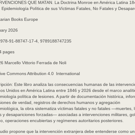
RVENCIONES QUE MATAN. La Doctrina Monroe en América Latina 18
 Epidemiología Política de sus Víctimas Fatales, No Fatales y Desapar
tarian Books Europe
uary 2026
N
978-91-88747-17-4, 9789188747235
4 pages
26 Marcello Vittorio Ferrada de Noli
ive Commons Attribution 4.0 International
ipción: Este libro analiza las consecuencias humanas de las intervenc
os Unidos en América Latina entre 1846 y 2026 desde el marco analíti
miología política de lesiones. A partir de documentación histórica, inf
iones de verdad, registros de derechos humanos y agregación
miológica, la obra sistematiza víctimas fatales y no fatales —muertes, 
as y desapariciones forzadas— asociadas a intervenciones militares, go
o, operaciones encubiertas y regímenes autoritarios posteriores.
tudio propone que la intervención extranjera debe entenderse como un