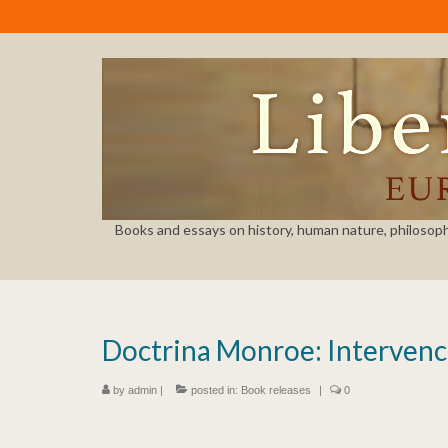
Books and essays on history, human nature, philosophy, 
Doctrina Monroe: Interven
by
admin
|
posted in:
Book releases
|
0